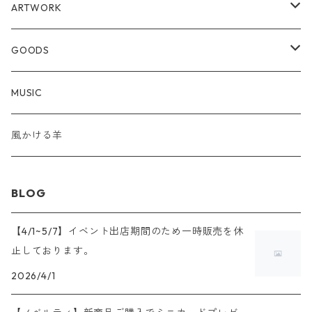
ARTWORK
ORIGINAL ARTWORK
GOODS
MINI
ARTWORK GOODS
STICKER
MUSIC
F4
OTHER
風かける羊
POSTCARD SIZE
BLOG
【4/1~5/7】イベント出店期間のため一時販売を休
止しております。
2026/4/1