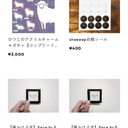
ひつじのアクリルチャーム
sheeeep白紙シール
＊ガチャ【コンプリートセ
¥400
ット】
¥3,000
【風かける羊】Face to F
【風かける羊】Face to F