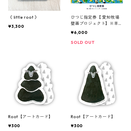
《 little root 》
ひつじ指定券【 愛知牧場
壁画プロジェクト】※羊と
¥3,300
繋がるコミュニティ会員限
¥6,000
定
SOLD OUT
Root【アートカード】
Root【アートカード】
¥300
¥300