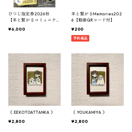
ひつじ指定券2026秋
羊と繋がるMemories202
【羊と繋がるコミュニティ
6【動画QRコード付】
会員限定】
¥6,000
¥200
予約商品
《 EEKOTOATTANKA 》
《 YOUKAMIYA 》
¥2,800
¥2,800