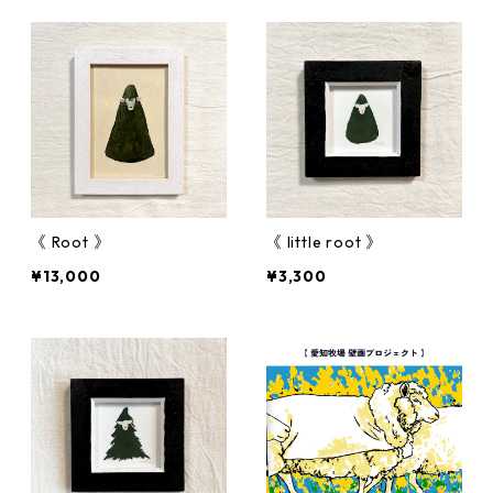
《 Root 》
《 little root 》
¥13,000
¥3,300