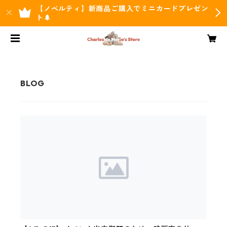
【ノベルティ】新商品ご購入でミニカードプレゼン
ト🌲