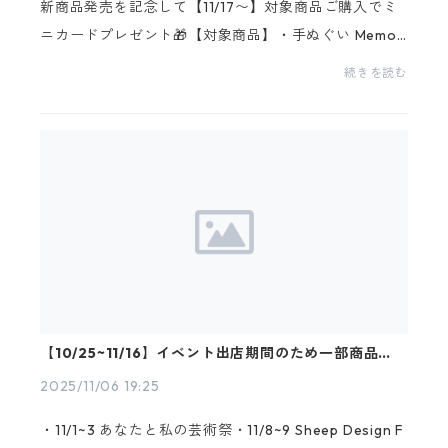
新商品発売を記念して【11/17〜】対象商品ご購入でミ
ニカードプレゼント🎁【対象商品】・手ぬぐい Memori
es柄・2026卓上カレンダー・ひつじのきせかえ・羊と
続きを読む
繋がるMemories【動画視聴用QRコード付】全３種ラ
ンダ...
【10/25~11/16】イベント出店期間のため一部商品のみ
表示しております
2025/11/06 19:25
・11/1~3 あなたと私の芸術祭・11/8~9 Sheep Design F