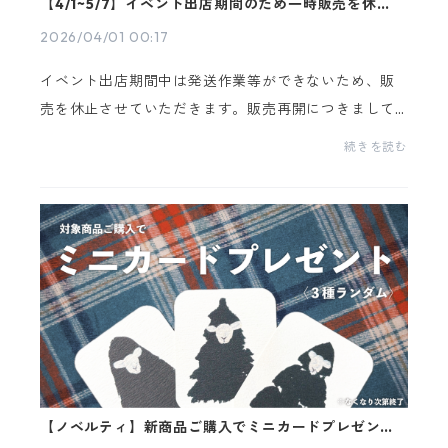
【4/1~5/7】イベント出店期間のため一時販売を休止し
ております。
2026/04/01 00:17
イベント出店期間中は発送作業等ができないため、販
売を休止させていただきます。販売再開につきまして
は、5/8を予定しております。
続きを読む
【ノベルティ】新商品ご購入でミニカードプレゼント
🌲