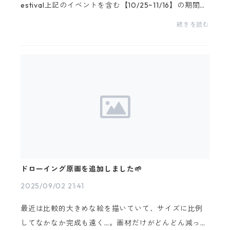
estival上記のイベントを含む【10/25~11/16】の期間中
は発送作業等ができないため、一部商品を除き販売を
続きを読む
休止させていただきます。11/17より新商品含む全商
品...
ドローイング原画を追加しました🌱
2025/09/02 21:41
最近は比較的大きめな絵を描いていて、サイズに比例
してなかなか完成も遠く…。画材だけがどんどん減って