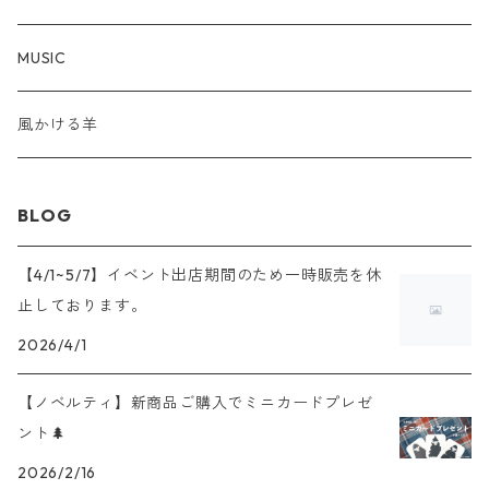
MINI
ARTWORK GOODS
STICKER
MUSIC
F4
OTHER
風かける羊
POSTCARD SIZE
BLOG
【4/1~5/7】イベント出店期間のため一時販売を休
止しております。
2026/4/1
【ノベルティ】新商品ご購入でミニカードプレゼ
ント🌲
2026/2/16