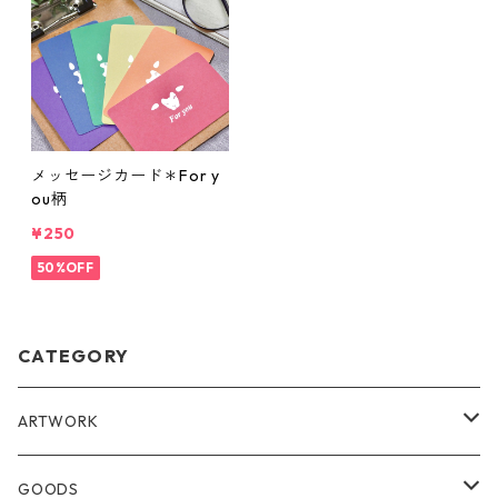
メッセージカード＊For y
ou柄
¥250
50%OFF
CATEGORY
ARTWORK
ORIGINAL ARTWORK
GOODS